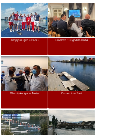
Olimpijske igre u Parizu
Proslava 110 godina kluba
Olimpijske igre u Tokiju
Osmerci na Savi