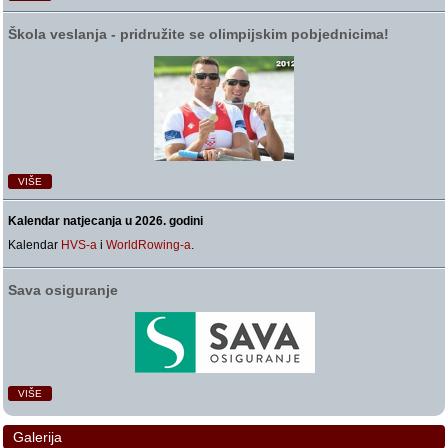
Škola veslanja ‑ pridružite se olimpijskim pobjednicima!
VIŠE
Kalendar natjecanja u 2026. godini
Kalendar
HVS-a
i
WorldRowing-a
.
Sava osiguranje
VIŠE
Galerija