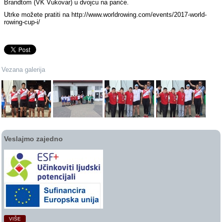
Brandtom (VK Vukovar) u dvojcu na pariće.
Utrke možete pratiti na http://www.worldrowing.com/events/2017-world-
rowing-cup-i/
Vezana galerija
Veslajmo zajedno
VIŠE