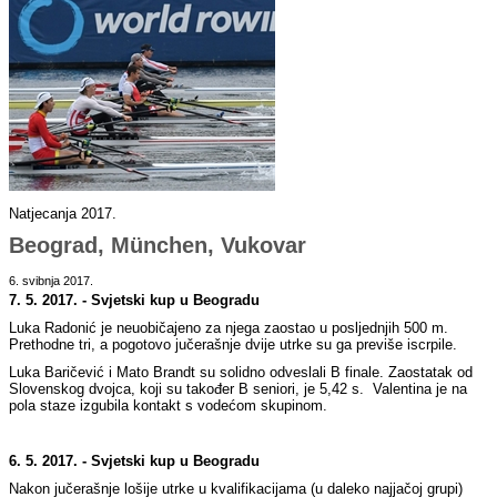
Natjecanja 2017.
Beograd, München, Vukovar
6. svibnja 2017.
7. 5. 2017. - Svjetski kup u Beogradu
Luka Radonić je neuobičajeno za njega zaostao u posljednjih 500 m.
Prethodne tri, a pogotovo jučerašnje dvije utrke su ga previše iscrpile.
Luka Baričević i Mato Brandt su solidno odveslali B finale. Zaostatak od
Slovenskog dvojca, koji su također B seniori, je 5,42 s. Valentina je na
pola staze izgubila kontakt s vodećom skupinom.
6. 5. 2017. - Svjetski kup u Beogradu
Nakon jučerašnje lošije utrke u kvalifikacijama (u daleko najjačoj grupi)