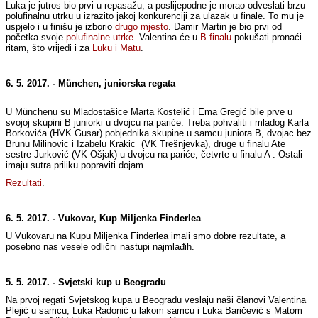
Luka je jutros bio prvi u repasažu, a poslijepodne je morao odveslati brzu
polufinalnu utrku u izrazito jakoj konkurenciji za ulazak u finale. To mu je
uspjelo i u finišu je izborio
drugo mjesto
. Damir Martin je bio prvi od
početka svoje
polufinalne utrke
. Valentina će u
B finalu
pokušati pronaći
ritam, što vrijedi i za
Luku i Matu
.
6. 5. 2017. - München, juniorska regata
U Münchenu su Mladostašice Marta Kostelić i Ema Gregić bile prve u
svojoj skupini B juniorki u dvojcu na pariće. Treba pohvaliti i mladog Karla
Borkovića (HVK Gusar) pobjednika skupine u samcu juniora B, dvojac bez
Brunu Milinovic i Izabelu Krakic (VK Trešnjevka), druge u finalu Ate
sestre Jurković (VK Ošjak) u dvojcu na pariće, četvrte u finalu A . Ostali
imaju sutra priliku popraviti dojam.
Rezultati
.
6. 5. 2017. - Vukovar, Kup Miljenka Finderlea
U Vukovaru na Kupu Miljenka Finderlea imali smo dobre rezultate, a
posebno nas vesele odlični nastupi najmlađih.
5. 5. 2017. - Svjetski kup u Beogradu
Na prvoj regati Svjetskog kupa u Beogradu veslaju naši članovi Valentina
Plejić u samcu, Luka Radonić u lakom samcu i Luka Baričević s Matom