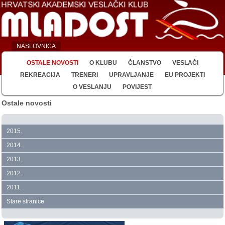
NASLOVNICA
OSTALE NOVOSTI
O KLUBU
ČLANSTVO
VESLAČI
REKREACIJA
TRENERI
UPRAVLJANJE
EU PROJEKTI
O VESLANJU
POVIJEST
Ostale novosti
2015.
2014.
2013.
2012.
2011.
Stare stranice