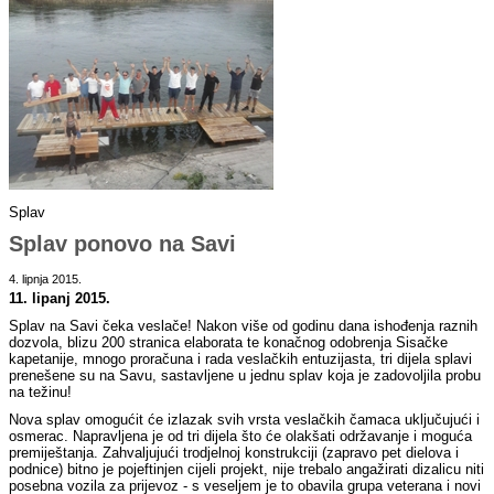
Splav
Splav ponovo na Savi
4. lipnja 2015.
11. lipanj 2015.
Splav na Savi čeka veslače! Nakon više od godinu dana ishođenja raznih
dozvola, blizu 200 stranica elaborata te konačnog odobrenja Sisačke
kapetanije, mnogo proračuna i rada veslačkih entuzijasta, tri dijela splavi
prenešene su na Savu, sastavljene u jednu splav koja je zadovoljila probu
na težinu!
Nova splav omogućit će izlazak svih vrsta veslačkih čamaca uključujući i
osmerac. Napravljena je od tri dijela što će olakšati održavanje i moguća
premiještanja. Zahvaljujući trodjelnoj konstrukciji (zapravo pet dielova i
podnice) bitno je pojeftinjen cijeli projekt, nije trebalo angažirati dizalicu niti
posebna vozila za prijevoz - s veseljem je to obavila grupa veterana i novi