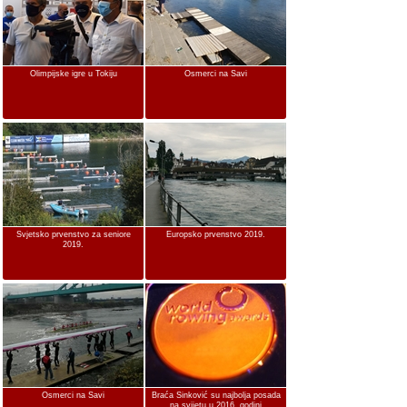
Olimpijske igre u Tokiju
Osmerci na Savi
Svjetsko prvenstvo za seniore
Europsko prvenstvo 2019.
2019.
Osmerci na Savi
Braća Sinković su najbolja posada
na svijetu u 2016. godini