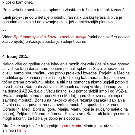
klupski kamionet.
Po završetku sastavljanja splav su vlastitom težinom testirali izvođači.
Cijeli projekt je do u detalje prodiskutiran na klupskoj terasi, a piva je
pobudno djelovala i na kovanje novih, još ambicioznijih planova.
JJ
Video
Spuštanje splavi u Savu - završna misija
(radni naslov
Sto babica
kilavo dijete
) prikazuje spuštanje zadnje trećine.
4. lipanj 2015.
Nakon više od godinu dana ishođenja raznih dozvola (još nije sve gotovo,
ali vidi se kraj) danas smo ponovo porinuli splav na Savu. Zapravo ne
cijelu, samo prvu trećinu, kao probu projekta i izvedbe. Projekt je Medina
modifikacija i konačni projekt mog trodjelnog katamarana. Ispalo je sve
točno prema proračunu, nisko, a niti nas osmorica nismo uspjeli potopiti
prvu trećinu. Sad malo zahvala - Manueli na prvoj velikoj donaciji, zatim
na donaciji ABBA d.o.o.. Veću financijsku pomoć dobili smo i od VSZ-a.
Hvala i projektantima stupa (Miha i Medo), Igoru Gukovu na bojanju i
završnoj montaži, Borisu na nekoliko akcija rezanja dasaka i zabijanja
čavala i danas prisutnima na završnoj montaži i spuštanju - Zoranu,
Goranu P., Medi, Borisu, Igoru, Mariju, Marku (koji je slučajno naletio na
posao), Željku i dečkima iz fitnesa. Pojavio se i Brale, ali kako ga nismo
mogli iskorititi za fizikalije dobio je slobodno.
Ako želite vidjeti više fotografije
Igora
i
Maria
. Mario je uz niz selfija
snimio i
filmić
.