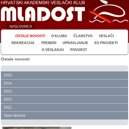
NASLOVNICA
OSTALE NOVOSTI
O KLUBU
ČLANSTVO
VESLAČI
REKREACIJA
TRENERI
UPRAVLJANJE
EU PROJEKTI
O VESLANJU
POVIJEST
Ostale novosti
2015.
2014.
2013.
2012.
2011.
Stare stranice