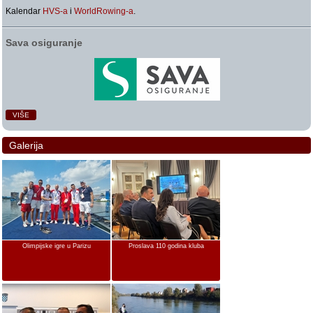
Kalendar
HVS-a
i
WorldRowing-a
.
Sava osiguranje
VIŠE
Galerija
Olimpijske igre u Parizu
Proslava 110 godina kluba