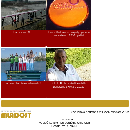
Osmerci na Savi
Braća Sinković su najbolja posada
na svijetu u 2016. godini
Imamo olimpijske pobjednike!
Nikola Bralić najbolji veslački
trenera na svijetu u 2015.!
Sva prava pridržana © HAVK Mladost 2026
Impressum
Veslači koriste i preporučuju Utilis CMS
Design by DEMODE