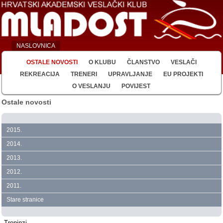
NASLOVNICA
OSTALE NOVOSTI
O KLUBU
ČLANSTVO
VESLAČI
REKREACIJA
TRENERI
UPRAVLJANJE
EU PROJEKTI
O VESLANJU
POVIJEST
Ostale novosti
2015.
2014.
2013.
2012.
2011.
Stare stranice
Treninzi