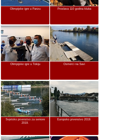
Olimpijske igre u Parizu
Proslava 110 godina kluba
Olimpijske igre u Tokiju
Osmerci na Savi
Svjetsko prvenstvo za seniore
Europsko prvenstvo 2019.
2019.