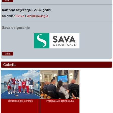
VIŠE
Kalendar natjecanja u 2026. godini
Kalendar
HVS-a
i
WorldRowing-a
.
Sava osiguranje
VIŠE
Galerija
Olimpijske igre u Parizu
Proslava 110 godina kluba