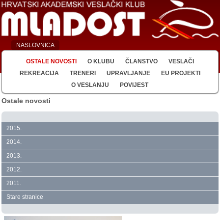
NASLOVNICA
OSTALE NOVOSTI
O KLUBU
ČLANSTVO
VESLAČI
REKREACIJA
TRENERI
UPRAVLJANJE
EU PROJEKTI
O VESLANJU
POVIJEST
Ostale novosti
2015.
2014.
2013.
2012.
2011.
Stare stranice