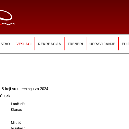
NSTVO
VESLAČI
REKREACIJA
TRENERI
UPRAVLJANJE
EU 
ri B koji su u treningu za 2024.
Čuljak:
Lončarić
Klanac
Miletić
Vrsalović