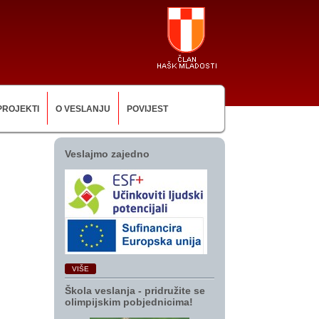
PROJEKTI
O VESLANJU
POVIJEST
Veslajmo zajedno
VIŠE
Škola veslanja ‑ pridružite se
olimpijskim pobjednicima!