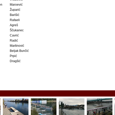
en
Maroević
Župarić
Barišić
Rafaeli
Agreš
Ščukanec
Cavrić
Radić
Martinović
Beljak Bunčić
Prpić
Dragšić