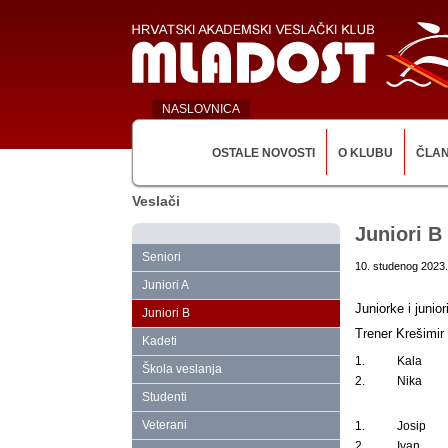
NASLOVNICA
OSTALE NOVOSTI
O KLUBU
ČLA
Veslači
Juniori B
Seniori
10. studenog 2023.
Juniori A
Juniorke i junio
Juniori B
Trener Krešimir 
Kadeti
1.
Kala
Škola veslanja
2.
Nika
Studenti
Veterani
1.
Josip
2.
Ivan