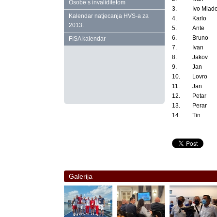
Osobe s invaliditetom
3.
Ivo Mlad
Kalendar natjecanja HVS‑a za
4.
Karlo
2013.
5.
Ante
6.
Bruno
FISA kalendar
7.
Ivan
8.
Jakov
9.
Jan
10.
Lovro
11.
Jan
12.
Petar
13.
Perar
14.
Tin
Galerija