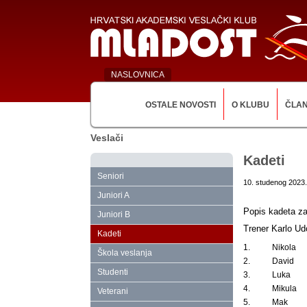
NASLOVNICA
OSTALE NOVOSTI
O KLUBU
ČLA
Veslači
Kadeti
Seniori
10. studenog 2023.
Juniori A
Popis kadeta za
Juniori B
Trener Karlo Ud
Kadeti
1.
Nikola
Škola veslanja
2.
David
Studenti
3.
Luka
4.
Mikula
Veterani
5.
Mak