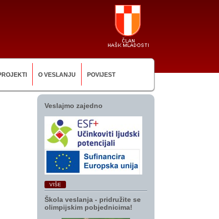
PROJEKTI
O VESLANJU
POVIJEST
Veslajmo zajedno
VIŠE
Škola veslanja ‑ pridružite se
olimpijskim pobjednicima!