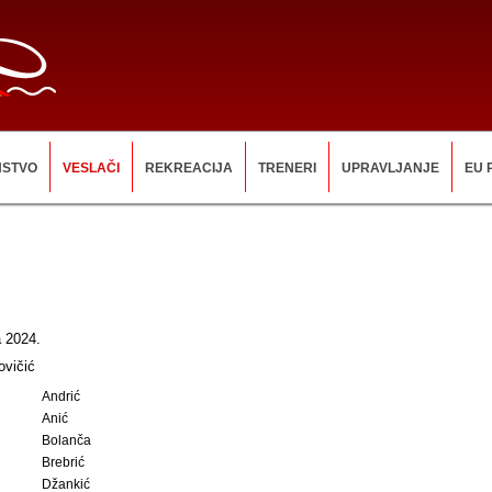
NSTVO
VESLAČI
REKREACIJA
TRENERI
UPRAVLJANJE
EU 
 2024.
ovičić
Andrić
Anić
Bolanča
Brebrić
Džankić