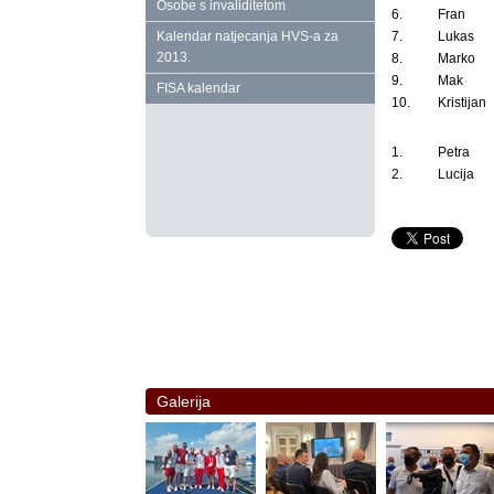
Osobe s invaliditetom
6.
Fran
Kalendar natjecanja HVS‑a za
7.
Lukas
2013.
8.
Marko
9.
Mak
FISA kalendar
10.
Kristijan
1.
Petra
2.
Lucija
Galerija