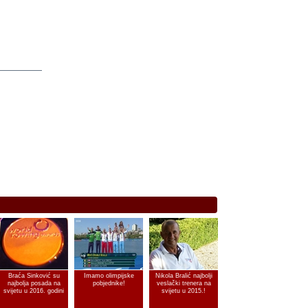
Braća Sinković su
Imamo olimpijske
Nikola Bralić najbolji
najbolja posada na
pobjednike!
veslački trenera na
svijetu u 2016. godini
svijetu u 2015.!