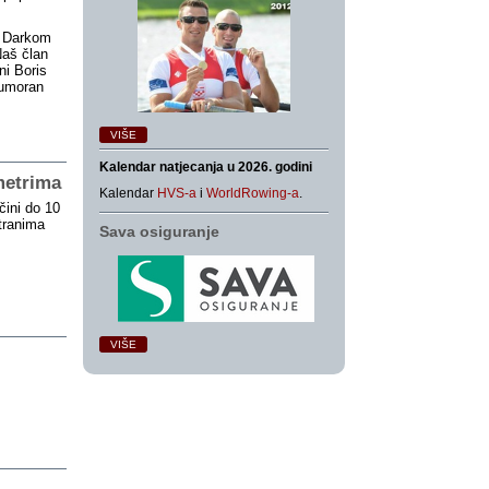
e Darkom
Naš član
ni Boris
eumoran
VIŠE
Kalendar natjecanja u 2026. godini
metrima
Kalendar
HVS-a
i
WorldRowing-a
.
čini do 10
tranima
Sava osiguranje
VIŠE