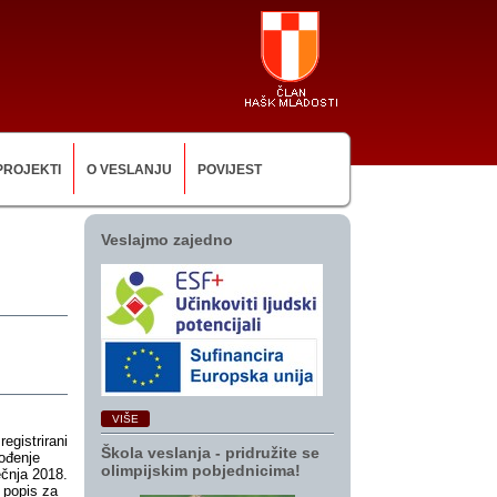
PROJEKTI
O VESLANJU
POVIJEST
Veslajmo zajedno
VIŠE
registrirani
Škola veslanja ‑ pridružite se
ođenje
olimpijskim pobjednicima!
ečnja 2018.
i popis za