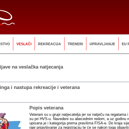
NSTVO
VESLAČI
REKREACIJA
TRENERI
UPRAVLJANJE
EU 
ijave na veslačka natjecanja
inga i nastupa rekreacije i veterana
Popis veterana
Veterani su u grupi natjecatelja jer se natječu na regatama i 
su pri HVS-u. Navedeni su abecednim redom, a uz godinu r
upisana je i kategorija prema pravilima FISA-e. Do kraja sij
raje prijavljivanje za registraciju te će se nakon toga objavit