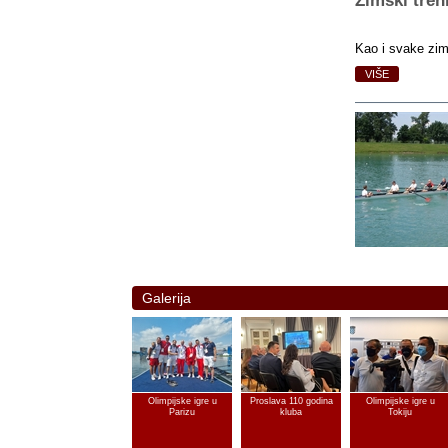
Zimski tren
Kao i svake zime
VIŠE
Galerija
Olimpijske igre u
Proslava 110 godina
Olimpijske igre u
Parizu
kluba
Tokiju