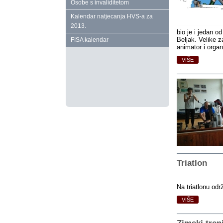
Osobe s invaliditetom
Kalendar natjecanja HVS‑a za
2013.
bio je i jedan o
Beljak. Velike 
FISA kalendar
animator i organ
VIŠE
Triatlon
Na triatlonu odr
VIŠE