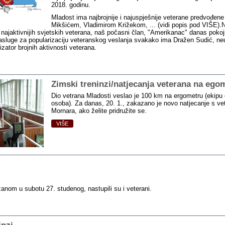
2018. godinu.
Mladost ima najbrojnije i najuspješnije veterane predvođen
Mikšićem, Vladimirom Križekom, ... (vidi popis pod VIŠE).
d najaktivnijih svjetskih veterana, naš počasni član, "Amerikanac" danas pokoj
zasluge za popularizaciju veteranskog veslanja svakako ima Dražen Sudić, n
izator brojnih aktivnosti veterana.
Zimski treninzi/natjecanja veterana na ego
Dio vetrana Mladosti veslao je 100 km na ergometru (ekipu 
osoba). Za danas, 20. 1., zakazano je novo natjecanje s ve
Mornara, ako želite pridružite se.
VIŠE
žanom u subotu 27. studenog, nastupili su i veterani.