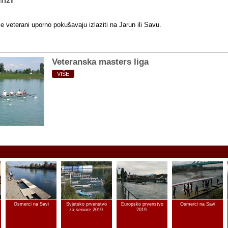
inzi
 veterani uporno pokušavaju izlaziti na Jarun ili Savu.
Veteranska masters liga
VIŠE
Osmerci na Savi
Svjetsko prvenstvo
Europsko prvenstvo
Osmerci na Savi
za seniore 2019.
2019.