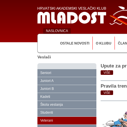
NASLOVNICA
OSTALE NOVOSTI
O KLUBU
ČLA
Veslači
Upute za pr
Seniori
VIŠE
Juniori A
Pravila tren
Juniori B
VIŠE
Kadeti
Škola veslanja
Studenti
Veterani