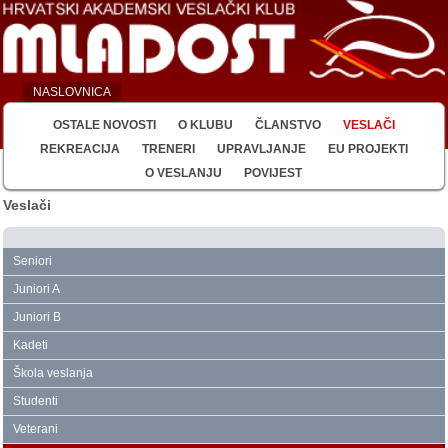
NASLOVNICA
OSTALE NOVOSTI
O KLUBU
ČLANSTVO
VESLAČI
REKREACIJA
TRENERI
UPRAVLJANJE
EU PROJEKTI
O VESLANJU
POVIJEST
Veslači
Seniori
Juniori A
Juniori B
Kadeti
Škola veslanja
Studenti
Veterani