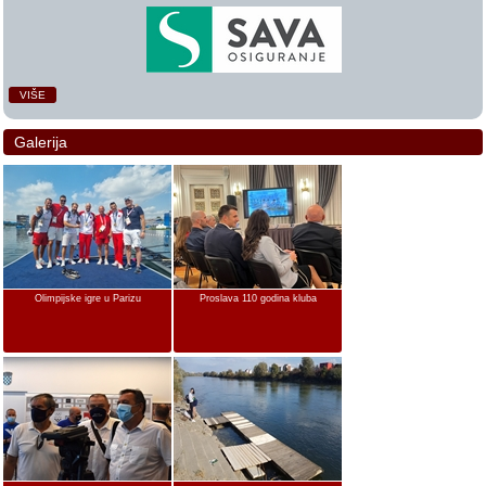
VIŠE
Galerija
Olimpijske igre u Parizu
Proslava 110 godina kluba