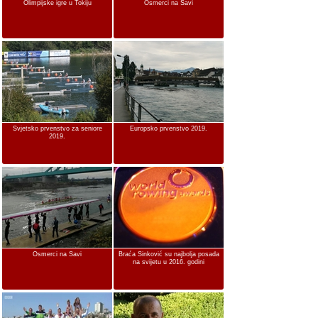
Olimpijske igre u Tokiju
Osmerci na Savi
Svjetsko prvenstvo za seniore
Europsko prvenstvo 2019.
2019.
Osmerci na Savi
Braća Sinković su najbolja posada
na svijetu u 2016. godini