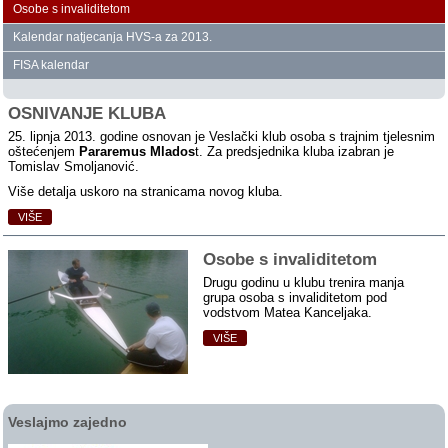
Osobe s invaliditetom
Kalendar natjecanja HVS‑a za 2013.
FISA kalendar
OSNIVANJE KLUBA
25. lipnja 2013. godine osnovan je Veslački klub osoba s trajnim tjelesnim
oštećenjem
Pararemus Mlados
t. Za predsjednika kluba izabran je
Tomislav Smoljanović.
Više detalja uskoro na stranicama novog kluba.
VIŠE
Osobe s invaliditetom
Drugu godinu u klubu trenira manja
grupa osoba s invaliditetom pod
vodstvom Matea Kanceljaka.
VIŠE
Veslajmo zajedno