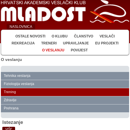
NASLOVNICA
OSTALE NOVOSTI
O KLUBU
ČLANSTVO
VESLAČI
REKREACIJA
TRENERI
UPRAVLJANJE
EU PROJEKTI
O VESLANJU
POVIJEST
O veslanju
Tehnika veslanja
Fiziologija veslanja
Trening
Zdravlje
Prehrana
Istezanje
VIŠE