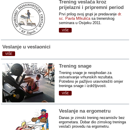
Trening veslača kroz
prijelazni i pripremni period
Prvi prilog ovoj grupi je predavanje
dr.
sc. Pavla MIkulića
sa trenerskog
seminara u Osijeku 2011.
VIŠE
Veslanje u veslaonici
VIŠE
Trening snage
Trening snage je neophodan za
ostvarivanje vrhunskih rezultata.
Potrebno je pažljivo uravnotežiti omjer
treninga snage i izdržljivosti.
VIŠE
Veslanje na ergometru
Danas je zimski trening nezamisliv bez
ergometara. Dobar dio zimskog treninga
veslači provedu na ergometru.