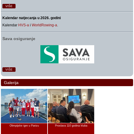
VIŠE
Kalendar natjecanja u 2026. godini
Kalendar
HVS-a
i
WorldRowing-a
.
Sava osiguranje
VIŠE
Galerija
Olimpijske igre u Parizu
Proslava 110 godina kluba