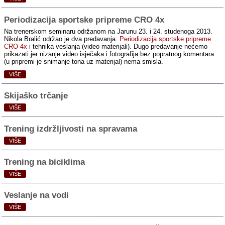
Periodizacija sportske pripreme CRO 4x
Na trenerskom seminaru održanom na Jarunu 23. i 24. studenoga 2013.
Nikola Bralić održao je dva predavanja:
Periodizacija sportske pripreme
CRO 4x
i tehnika veslanja (video materijali). Dugo predavanje nećemo
prikazati jer nizanje video isječaka i fotografija bez popratnog komentara
(u pripremi je snimanje tona uz materijal) nema smisla.
VIŠE
Skijaško trčanje
VIŠE
Trening izdržljivosti na spravama
VIŠE
Trening na biciklima
VIŠE
Veslanje na vodi
VIŠE