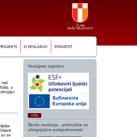
PROJEKTI
O VESLANJU
POVIJEST
Veslajmo zajedno
m naš
aliji, u
olimpijci
VIŠE
Škola veslanja ‑ pridružite se
djelja
olimpijskim pobjednicima!
 Valent
i su se