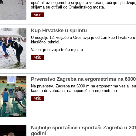
opuštali uz nogomet u snijegu, a veterani, točnije njih dvoje
skijama su otrčali do Omladinskog mosta.
VIŠE
Kup Hrvatske u sprintu
U nedjelju 12. veljače u Oroslavju je održan kup Hrvatske u 
klasičnoj tehnici.
Valent je osvojio treće mjesto.
VIŠE
Prvenstvo Zagreba na ergometrima na 600
Na prvenstvu Zagreba na 6000 m na ergometrima veslali su
kadeta do veterana, na nepomičnim ergometrima.
VIŠE
Najbolje sportašice i sportaši Zagreba u 20
godini