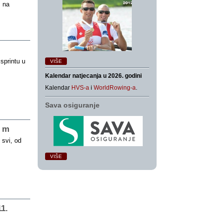
, na
sprintu u
VIŠE
Kalendar natjecanja u 2026. godini
Kalendar
HVS-a
i
WorldRowing-a
.
Sava osiguranje
0 m
 svi, od
VIŠE
11.