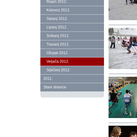
Rujan 2012.
Kolovoz 2012.
Srpanj 2012.
Lipanj 2012.
Svibanj 2012.
Travanj 2012.
Ožujak 2012.
Veljača 2012.
Siječanj 2012.
2011.
Stare stranice