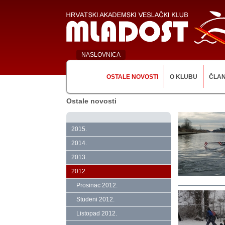
NASLOVNICA
OSTALE NOVOSTI
O KLUBU
ČLA
Ostale novosti
2015.
2014.
2013.
2012.
Prosinac 2012.
Studeni 2012.
Listopad 2012.