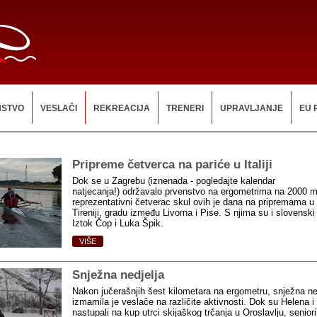
NSTVO
VESLAČI
REKREACIJA
TRENERI
UPRAVLJANJE
EU 
Pripreme četverca na pariće u Italiji
Dok se u Zagrebu (iznenada - pogledajte kalendar
natjecanja!) održavalo prvenstvo na ergometrima na 2000 
reprezentativni četverac skul ovih je dana na pripremama u It
Tireniji, gradu između Livorna i Pise. S njima su i slovenski 
Iztok Čop i Luka Špik.
VIŠE
Snježna nedjelja
Nakon jučerašnjih šest kilometara na ergometru, snježna ne
izmamila je veslače na različite aktivnosti. Dok su Helena i
nastupali na kup utrci skijaškog trčanja u Oroslavlju, senior