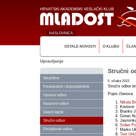
NASLOVNICA
OSTALE NOVOSTI
O KLUBU
ČLA
Upravljanje
Stručni o
Skupština
5. ožujka 2022.
Stručni odbor b
Predsjednik i dopredsjednik
Popis članova:
Upravni odbor
Nikola Br
Nadzorni odbor
Krešimir 
Branko 
Glavni tajnik
Goran Nu
Jasminka
Stručni odbor
Srđan P
Disciplinski odbor
Marko Uk
Toni Urli