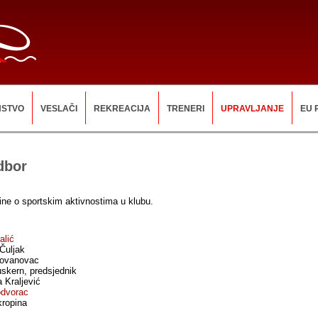
NSTVO
VESLAČI
REKREACIJA
TRENERI
UPRAVLJANJE
EU 
dbor
rine o sportskim aktivnostima u klubu.
alić
Čuljak
Jovanovac
skern, predsjednik
 Kraljević
odvorac
ropina
ć