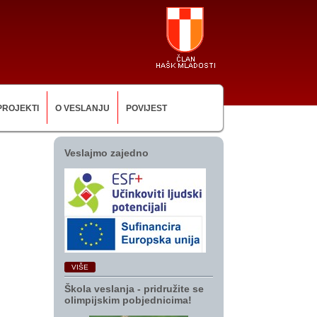
PROJEKTI
O VESLANJU
POVIJEST
Veslajmo zajedno
VIŠE
Škola veslanja ‑ pridružite se
olimpijskim pobjednicima!