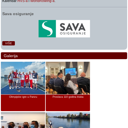
Kalendar
HVS-a
i
WorldRowing-a
.
Sava osiguranje
VIŠE
Galerija
Olimpijske igre u Parizu
Proslava 110 godina kluba