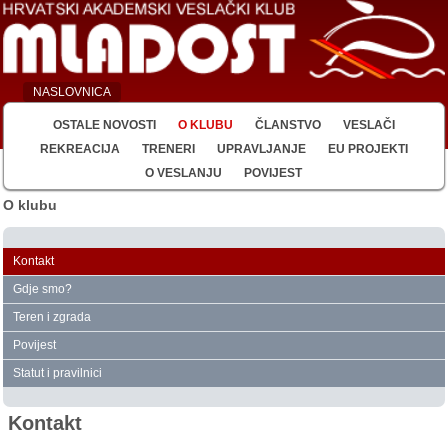
NASLOVNICA
OSTALE NOVOSTI
O KLUBU
ČLANSTVO
VESLAČI
REKREACIJA
TRENERI
UPRAVLJANJE
EU PROJEKTI
O VESLANJU
POVIJEST
O klubu
Kontakt
Gdje smo?
Teren i zgrada
Povijest
Statut i pravilnici
Kontakt