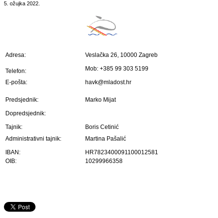
5. ožujka 2022.
Adresa:
Veslačka 26, 10000 Zagreb
Mob: +385 99 303 5199
Telefon:
E-pošta:
havk@mladost.hr
Predsjednik:
Marko Mijat
Dopredsjednik:
Tajnik:
Boris Cetinić
Administrativni tajnik:
Martina Pašalić
IBAN:
HR7823400091100012581
OIB:
10299966358