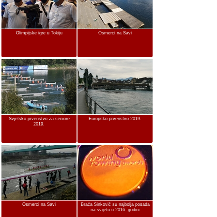
Olimpijske igre u Tokiju
Osmerci na Savi
Svjetsko prvenstvo za seniore
Europsko prvenstvo 2019.
2019.
Osmerci na Savi
Braća Sinković su najbolja posada
na svijetu u 2016. godini