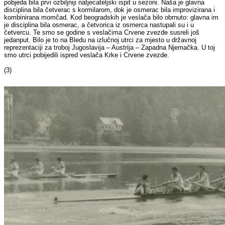
pobjeda bila prvi ozbiljniji natjecateljski ispit u sezoni. Naša je glavna
disciplina bila četverac s kormilarom, dok je osmerac bila improvizirana i
kombinirana momčad. Kod beogradskih je veslača bilo obrnuto: glavna im
je disciplina bila osmerac, a četvorica iz osmerca nastupali su i u
četvercu. Te smo se godine s veslačima Crvene zvezde susreli još
jedanput. Bilo je to na Bledu na izlučnoj utrci za mjesto u državnoj
reprezentaciji za troboj Jugoslavija – Austrija – Zapadna Njemačka. U toj
smo utrci pobijedili ispred veslača Krke i Crvene zvezde.
(3)