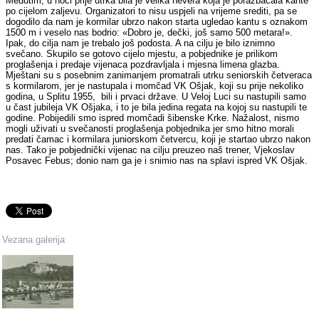
Međutim, u noći prije utrka bila je velika nevera koja je porazbacala kante
po cijelom zaljevu. Organizatori to nisu uspjeli na vrijeme srediti, pa se
dogodilo da nam je kormilar ubrzo nakon starta ugledao kantu s oznakom
1500 m i veselo nas bodrio: «Dobro je, dečki, još samo 500 metara!».
Ipak, do cilja nam je trebalo još podosta. A na cilju je bilo iznimno
svečano. Skupilo se gotovo cijelo mjestu, a pobjednike je prilikom
proglašenja i predaje vijenaca pozdravljala i mjesna limena glazba.
Mještani su s posebnim zanimanjem promatrali utrku seniorskih četveraca
s kormilarom, jer je nastupala i momčad VK Ošjak, koji su prije nekoliko
godina, u Splitu 1955, bili i prvaci države. U Veloj Luci su nastupili samo
u čast jubileja VK Ošjaka, i to je bila jedina regata na kojoj su nastupili te
godine. Pobijedili smo ispred momčadi šibenske Krke. Nažalost, nismo
mogli uživati u svečanosti proglašenja pobjednika jer smo hitno morali
predati čamac i kormilara juniorskom četvercu, koji je startao ubrzo nakon
nas. Tako je pobjednički vijenac na cilju preuzeo naš trener, Vjekoslav
Posavec Febus; donio nam ga je i snimio nas na splavi ispred VK Ošjak.
Vezana galerija