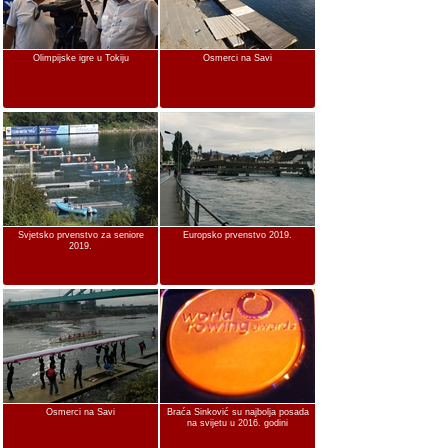
Olimpijske igre u Tokiju
Osmerci na Savi
Svjetsko prvenstvo za seniore
Europsko prvenstvo 2019.
2019.
Osmerci na Savi
Braća Sinković su najbolja posada
na svijetu u 2016. godini