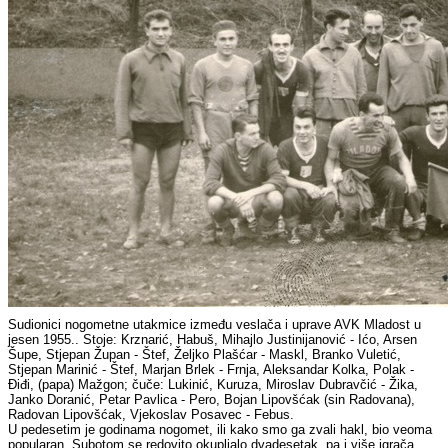
Sudionici nogometne utakmice između veslača i uprave AVK Mladost u
jesen 1955.. Stoje: Krznarić, Habuš, Mihajlo Justinijanović - Ićo, Arsen
Šupe, Stjepan Župan - Štef, Željko Plašćar - Maskl, Branko Vuletić,
Stjepan Marinić - Štef, Marjan Brlek - Frnja, Aleksandar Kolka, Polak -
Điđi, (papa) Mažgon; čuče: Lukinić, Kuruza, Miroslav Dubravčić - Žika,
Janko Doranić, Petar Pavlica - Pero, Bojan Lipovšćak (sin Radovana),
Radovan Lipovšćak, Vjekoslav Posavec - Febus.
U pedesetim je godinama nogomet, ili kako smo ga zvali hakl, bio veoma
popularan. Subotom se redovito okupljalo dvadesetak, pa i više igrača.