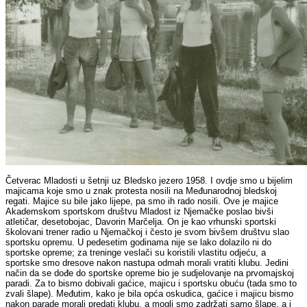
Četverac Mladosti u šetnji uz Bledsko jezero 1958. I ovdje smo u bijelim
majicama koje smo u znak protesta nosili na Međunarodnoj bledskoj
regati. Majice su bile jako lijepe, pa smo ih rado nosili. Ove je majice
Akademskom sportskom društvu Mladost iz Njemačke poslao bivši
atletičar, desetobojac, Davorin Marčelja. On je kao vrhunski sportski
školovani trener radio u Njemačkoj i često je svom bivšem društvu slao
sportsku opremu. U pedesetim godinama nije se lako dolazilo ni do
sportske opreme; za treninge veslači su koristili vlastitu odjeću, a
sportske smo dresove nakon nastupa odmah morali vratiti klubu. Jedini
način da se dođe do sportske opreme bio je sudjelovanje na prvomajskoj
paradi. Za to bismo dobivali gaćice, majicu i sportsku obuću (tada smo to
zvali šlape). Međutim, kako je bila opća oskudica, gaćice i majicu bismo
nakon parade morali predati klubu, a mogli smo zadržati samo šlape, a i