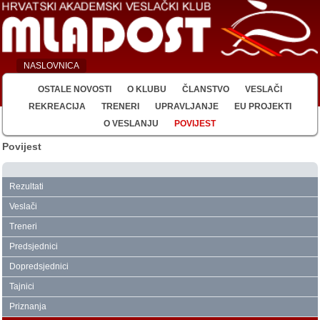
NASLOVNICA
OSTALE NOVOSTI
O KLUBU
ČLANSTVO
VESLAČI
REKREACIJA
TRENERI
UPRAVLJANJE
EU PROJEKTI
O VESLANJU
POVIJEST
Povijest
Rezultati
Veslači
Treneri
Predsjednici
Dopredsjednici
Tajnici
Priznanja