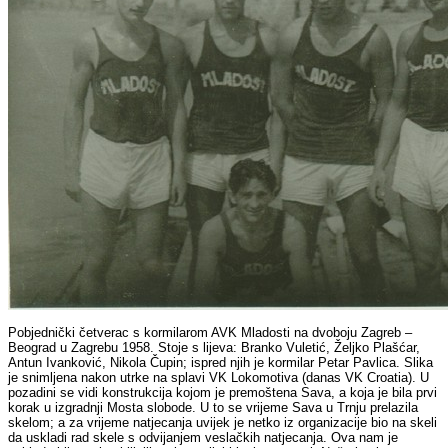
Pobjednički četverac s kormilarom AVK Mladosti na dvoboju Zagreb –
Beograd u Zagrebu 1958. Stoje s lijeva: Branko Vuletić, Željko Plašćar,
Antun Ivanković, Nikola Čupin; ispred njih je kormilar Petar Pavlica. Slika
je snimljena nakon utrke na splavi VK Lokomotiva (danas VK Croatia). U
pozadini se vidi konstrukcija kojom je premoštena Sava, a koja je bila prvi
korak u izgradnji Mosta slobode. U to se vrijeme Sava u Trnju prelazila
skelom; a za vrijeme natjecanja uvijek je netko iz organizacije bio na skeli
da uskladi rad skele s odvijanjem veslačkih natjecanja. Ova nam je