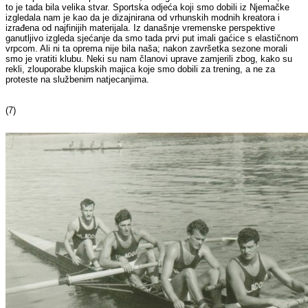
to je tada bila velika stvar. Sportska odjeća koji smo dobili iz Njemačke
izgledala nam je kao da je dizajnirana od vrhunskih modnih kreatora i
izrađena od najfinijih materijala. Iz današnje vremenske perspektive
ganutljivo izgleda sjećanje da smo tada prvi put imali gaćice s elastičnom
vrpcom. Ali ni ta oprema nije bila naša; nakon završetka sezone morali
smo je vratiti klubu. Neki su nam članovi uprave zamjerili zbog, kako su
rekli, zlouporabe klupskih majica koje smo dobili za trening, a ne za
proteste na službenim natjecanjima.
(7)