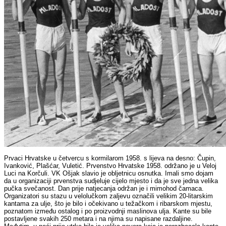
Prvaci Hrvatske u četvercu s kormilarom 1958. s lijeva na desno: Čupin,
Ivanković, Plašćar, Vuletić. Prvenstvo Hrvatske 1958. održano je u Veloj
Luci na Korčuli. VK Ošjak slavio je obljetnicu osnutka. Imali smo dojam
da u organizaciji prvenstva sudjeluje cijelo mjesto i da je sve jedna velika
pučka svečanost. Dan prije natjecanja održan je i mimohod čamaca.
Organizatori su stazu u velolučkom zaljevu označili velikim 20-litarskim
kantama za ulje, što je bilo i očekivano u težačkom i ribarskom mjestu,
poznatom između ostalog i po proizvodnji maslinova ulja. Kante su bile
postavljene svakih 250 metara i na njima su napisane razdaljine.