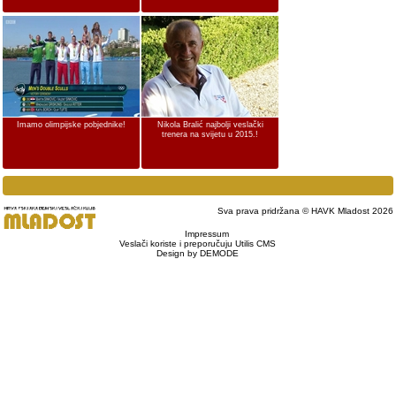
Imamo olimpijske pobjednike!
Nikola Bralić najbolji veslački
trenera na svijetu u 2015.!
Sva prava pridržana © HAVK Mladost 2026
Impressum
Veslači koriste i preporučuju Utilis CMS
Design by DEMODE