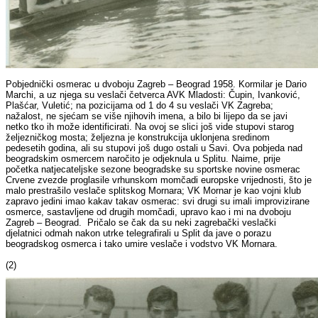
Pobjednički osmerac u dvoboju Zagreb – Beograd 1958. Kormilar je Dario
Marchi, a uz njega su veslači četverca AVK Mladosti: Čupin, Ivanković,
Plašćar, Vuletić; na pozicijama od 1 do 4 su veslači VK Zagreba;
nažalost, ne sjećam se više njihovih imena, a bilo bi lijepo da se javi
netko tko ih može identificirati. Na ovoj se slici još vide stupovi starog
željezničkog mosta; željezna je konstrukcija uklonjena sredinom
pedesetih godina, ali su stupovi još dugo ostali u Savi. Ova pobjeda nad
beogradskim osmercem naročito je odjeknula u Splitu. Naime, prije
početka natjecateljske sezone beogradske su sportske novine osmerac
Crvene zvezde proglasile vrhunskom momčadi europske vrijednosti, što je
malo prestrašilo veslače splitskog Mornara; VK Mornar je kao vojni klub
zapravo jedini imao kakav takav osmerac: svi drugi su imali improvizirane
osmerce, sastavljene od drugih momčadi, upravo kao i mi na dvoboju
Zagreb – Beograd. Pričalo se čak da su neki zagrebački veslački
djelatnici odmah nakon utrke telegrafirali u Split da jave o porazu
beogradskog osmerca i tako umire veslače i vodstvo VK Mornara.
(2)