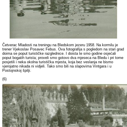
Četverac Mladosti na treningu na Bledskom jezeru 1958. Na kormilu je
trener Vjekoslav Posavec Febus. Ova fotografija s pogledom na stari grad
doima se poput turističke razglednice. I doista te smo godine osjećali
poput bogatih turista; proveli smo gotovo dva mjeseca na Bledu i pri tome
posjetili i neka okolna turistička mjesta, koja bez veslanja ne bismo
vjerojatno nikada ni vidjeli. Tako smo bili na slapovima Vintgara i u
Postojnskoj špilji.
(6)