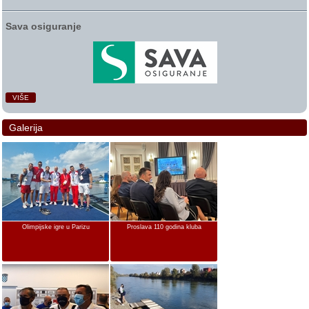
Sava osiguranje
VIŠE
Galerija
Olimpijske igre u Parizu
Proslava 110 godina kluba