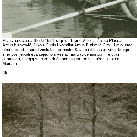
Prvaci države na Bledu 1958; s lijeva: Brano Vuletić, Željko Plašćar,
Antun Ivanković, Nikola Čupin i kormilar Antun Butković Ćiro. U ovoj smo
utrci pobijedili ispred veslača ljubljanske Savice i šibenske Krke. Istoga
smo poslijepodneva zajedno s veslačima Savice nastupili i u utrci
osmeraca, u kojoj smo za vrh čamca izgubili od veslača splitskog
Mornara.
(8)