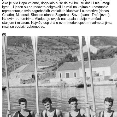
Ako je bilo lijepo vrijeme, događalo bi se da svi koji su došli i nisu mogli
igrati. U jesen su se redovito odigravali i turniri na kojima su nastupale
reprezentacije svih zagrebačkih veslačkih klubova: Lokomotive (danas
Croatie), Mladosti, Slobode (danas Zagreba) i Save (danas Trešnjevke).
Na ovim su turnirima Mladost je uvijek nastupala s dvije momčadi –
starijom i mlađom. Najviše uspjeha u ovim međuklupskim nadmetanjima
imali su veslači Lokomotive.
(9)