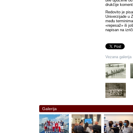
bile upućene od
drukčije komenti
Redovito je pis
Univerzijade u 
među terminima 
«repesaž» ili jo
napisan na izrič
Vezana galerija
Galerija