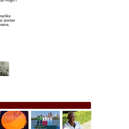
da moglo i
razlike
as postao
grama,