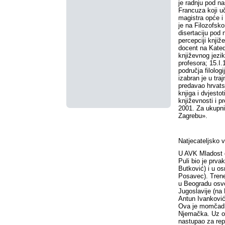
je radnju pod n
Francuza koji u
magistra opće i
je na Filozofsk
disertaciju pod
percepciji knjiž
docent na Katedr
književnog jezi
profesora; 15.I.
područja filolog
izabran je u tra
predavao hrvats
knjiga i dvjestot
književnosti i 
2001. Za ukupni
Zagrebu».
Natjecateljsko 
U AVK Mladost d
Puli bio je prva
Butković) i u os
Posavec). Trene
u Beogradu osvoj
Jugoslavije (na 
Antun Ivanković
Ova je momčad n
Njemačka. Uz ov
nastupao za rep