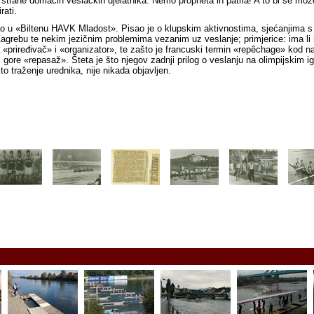
 strane domaćih veslačkih djelatnika. Nemo propheta in patria! A to bi se mož
rati.
ao u «Biltenu HAVK Mladost». Pisao je o klupskim aktivnostima, sjećanjima s
Zagrebu te nekim jezičnim problemima vezanim uz veslanje; primjerice: ima li 
«priređivač» i «organizator», te zašto je francuski termin «repêchage» kod n
š gore «repasaž». Šteta je što njegov zadnji prilog o veslanju na olimpijskim i
ito traženje urednika, nije nikada objavljen.