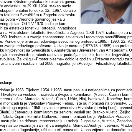
aslovom «Sistem grešaka i korekcija izgovora
če engleski», te 29.XII.1964. stekao naziv
 eksperimentalne fonetike. 12.I.1967. obranio
om fakultetu Sveučilišta u Zagrebu doktorsku
 naslovom «Vrednote govornog jezika u
evnog djela». Od 1.V.1970. radio je kao
i za estetsku fonetiku i ortoepiju hrvatskoga
ka na Filozofskom fakultetu Sveučilišta u Zagrebu. 1.XII.1974. izabran je za 
1980. izabran je u zvanje znanstvenog savjetnika i redovitoga sveučilišnog pr
ije. Ponovno je biran za redovitoga sveučilišnog profesora 1985. i 1990. 22.IV
jno zvanje redovitoga profesora. U dva je navrata (1977/78. i 1995) kao profes
ku književnost na Sveučilištu u Amsterdamu (Universiteit van Amsterdam). Ob
injak znanstvenih i stručnih radova iz područja stilistike, fonetike, lingvistike
prevođenja. Za knjigu «Prostor pjesme» dobio je godišnju Državnu nagradu za 
 znanstveni i nastavni rad 2006. nagrađen je «Poveljom Filozofskog fakulteta
veslanje
ošao je 1953. Tijekom 1954. i 1955. nastupao je u natjecanjima za podmlada
k Hrvatske za veslače I. razreda u dvojcu s kormilarom (Vuletić, Čupin i kormi
mercu (Lučev, Martonja, Vuletić, Čupin, Uršić, Hlaj, Ivanković, Konečny, korm
r momčadi bi je Vjekoslav Posavec Febus. Iste su momčadi na prvenstvu Ju
ile druga mjesta. 1958. osvojio je prvenstvo Hrvatske (u Veloj Luci) i prvens
Bledu) u četvercu s kormilarom za seniore; veslali su: Branko Vuletić, Željko 
, Nikola Čupin i kormilar Butković; trener momčadi bio je Vjekoslav Posavec
astupila i za državnu reprezentaciju u troboju Jugoslavija, Austrija, Zapadna
aj nastup vezana je zanimljiva anegdota. Momčad Austrije i četverac Mladosti
rezentaciju Jugoslavije, ušli su u cilj poravnati. U ono vrijeme na domaćim na