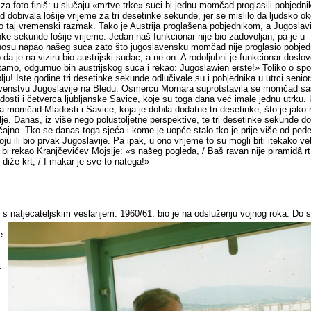
a za foto-finiš: u slučaju «mrtve trke» suci bi jednu momčad proglasili pobjedn
 dobivala lošije vrijeme za tri desetinke sekunde, jer se mislilo da ljudsko 
vo taj vremenski razmak. Tako je Austrija proglašena pobjednikom, a Jugoslavi
inke sekunde lošije vrijeme. Jedan naš funkcionar nije bio zadovoljan, pa je u
nosu napao našeg suca zato što jugoslavensku momčad nije proglasio pobje
da je na viziru bio austrijski sudac, a ne on. A rodoljubni je funkcionar doslo
tamo, odgurnuo bih austrijskog suca i rekao: Jugoslawien erste!» Toliko o sp
blju! Iste godine tri desetinke sekunde odlučivale su i pobjednika u utrci senio
venstvu Jugoslavije na Bledu. Osmercu Mornara suprotstavila se momčad sa
dosti i četverca ljubljanske Savice, koje su toga dana već imale jednu utrku.
ila momčad Mladosti i Savice, koja je dobila dodatne tri desetinke, što je jako 
e. Danas, iz više nego polustoljetne perspektive, te tri desetinke sekunde do
čajno. Tko se danas toga sjeća i kome je uopće stalo tko je prije više od ped
oju ili bio prvak Jugoslavije. Pa ipak, u ono vrijeme to su mogli biti itekako vel
ko bi rekao Kranjčevićev Mojsije: «s našeg pogleda, / Baš ravan nije piramidâ rt
 diže krt, / I makar je sve to natega!»
e s natjecateljskim veslanjem. 1960/61. bio je na
odsluženju vojnog roka. Do s
e
.