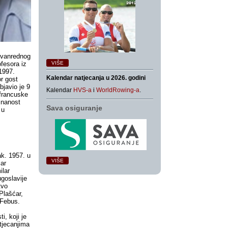
izvanrednog
ofesora iz
VIŠE
.1997.
Kalendar natjecanja u 2026. godini
or gost
javio je 9
Kalendar
HVS-a
i
WorldRowing-a
.
, francuske
znanost
Sava osiguranje
 u
k. 1957. u
VIŠE
lar
ilar
goslavije
tvo
Plašćar,
 Febus.
, koji je
tjecanjima