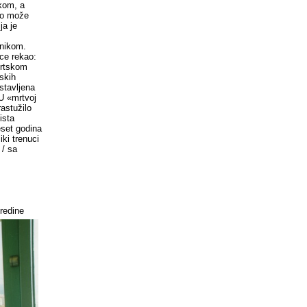
ikom, a
oko može
ja je
dnikom.
vce rekao:
ortskom
rskih
stavljena
 U «mrtvoj
rastužilo
ista
eset godina
iki trenuci
 / sa
redine