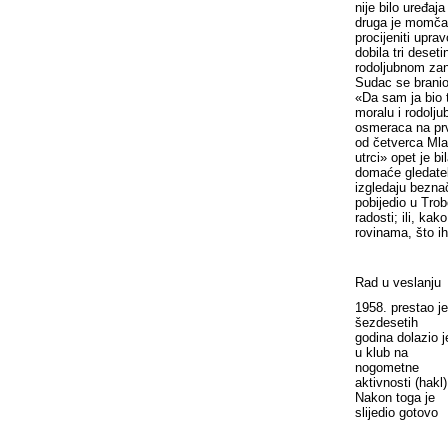
nije bilo uređaj
druga je momčad
procijeniti upra
dobila tri deset
rodoljubnom za
Sudac se branio 
«Da sam ja bio 
moralu i rodolju
osmeraca na pr
od četverca Mla
utrci» opet je b
domaće gledatelj
izgledaju bezna
pobijedio u Trob
radosti; ili, ka
rovinama, što ih
Rad u veslanju
1958. prestao j
šezdesetih
godina dolazio j
u klub na
nogometne
aktivnosti (hakl)
Nakon toga je
slijedio gotovo