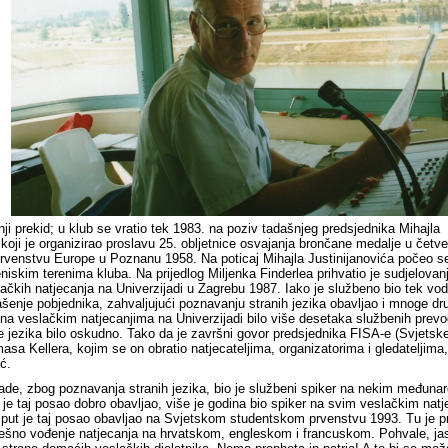
i prekid; u klub se vratio tek 1983. na poziv tadašnjeg predsjednika Mihajla
 koji je organizirao proslavu 25. obljetnice osvajanja brončane medalje u četv
rvenstvu Europe u Poznanu 1958. Na poticaj Mihajla Justinijanovića počeo se
teniskim terenima kluba. Na prijedlog Miljenka Finderlea prihvatio je sudjelovan
lačkih natjecanja na Univerzijadi u Zagrebu 1987. Iako je službeno bio tek vodi
ašenje pobjednika, zahvaljujući poznavanju stranih jezika obavljao i mnoge dr
na veslačkim natjecanjima na Univerzijadi bilo više desetaka službenih prevod
je jezika bilo oskudno. Tako da je završni govor predsjednika FISA-e (Svjetsk
asa Kellera, kojim se on obratio natjecateljima, organizatorima i gledateljima
ć.
ade, zbog poznavanja stranih jezika, bio je službeni spiker na nekim međuna
je taj posao dobro obavljao, više je godina bio spiker na svim veslačkim nat
 put je taj posao obavljao na Svjetskom studentskom prvenstvu 1993. Tu je pr
ešno vođenje natjecanja na hrvatskom, engleskom i francuskom. Pohvale, ja