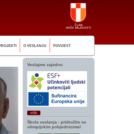
PROJEKTI
O VESLANJU
POVIJEST
Veslajmo zajedno
VIŠE
Škola veslanja ‑ pridružite se
olimpijskim pobjednicima!