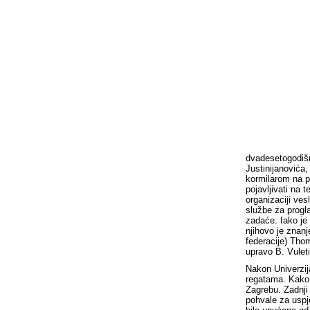
dvadesetogodišnj
Justinijanovića,
kormilarom na p
pojavljivati na 
organizaciji ves
službe za progl
zadaće. Iako je 
njihovo je znan
federacije) Thom
upravo B. Vuleti
Nakon Univerzij
regatama. Kako 
Zagrebu. Zadnji
pohvale za uspj