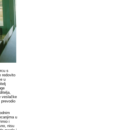
ercu s
 redovito
je u
telj
uge
itelja,
e veslačke
, prevodio
rodnim
jecanjima u
imio i
sno, nisu