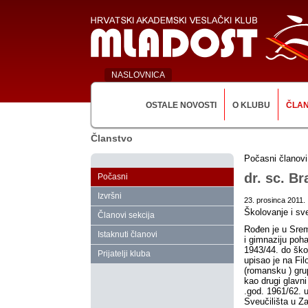
NASLOVNICA
OSTALE NOVOSTI
O KLUBU
ČLA
Članstvo
Počasni članovi
dr. sc. Br
Počasni
Izvršni
23. prosinca 2011.
Školovanje i sve
Članovi sekcija
Rođen je u Sre
Istaknuti članovi
i gimnaziju poh
1943/44. do ško
Prijatelji kluba
upisao je na Fi
(romansku ) gru
kao drugi glavni
.god. 1961/62. 
Sveučilišta u Za