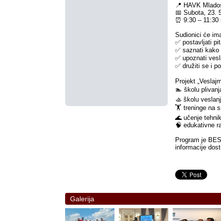
📍 HAVK Mlados
📅 Subota, 23. 
⏰ 9:30 – 11:30 
Sudionici će imat
✅ postavljati p
✅ saznati kako 
✅ upoznati vesla
✅ družiti se i p
Projekt „Veslajm
🏊 školu plivanj
🚣 školu veslan
🏋️ treninge na
🌊 učenje tehni
🧠 edukativne r
Program je BESP
informacije dos
Galerija