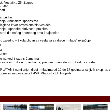
t, Veslačka 26, Zagreb
5. 2026.
sati
i priliku:
itanja vrhunskim sportašima
izgleda život profesionalnih veslača
nje i sportske aktivnosti projekta
ostati dio našeg sportskog tima i zajednice.
o zajedno – škola plivanja i veslanja za djecu i mlade“ uključuje:
a
ja
 suhom
ke na vodi i rada s čamcima
adionice o zdravim navikama, prehrani, mentalnom zdravlju i sportu.
LATAN i namijenjen djeci i mladima od 10 do 17 godina iz ranjivih skupina, 
tupne su na poveznici HAVK Mladost - EU Projekti .