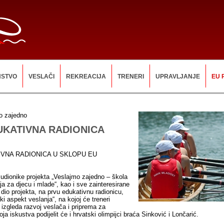
NSTVO
VESLAČI
REKREACIJA
TRENERI
UPRAVLJANJE
EU 
o zajedno
UKATIVNA RADIONICA
IVNA RADIONICA U SKLOPU EU
dionike projekta „Veslajmo zajedno – škola
nja za djecu i mlade“, kao i sve zainteresirane
i dio projekta, na prvu edukativnu radionicu,
i aspekt veslanja“, na kojoj će treneri
 izgleda razvoj veslača i priprema za
oja iskustva podijelit će i hrvatski olimpijci braća Sinković i Lončarić.