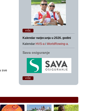
VIŠE
Kalendar natjecanja u 2026. godini
Kalendar
HVS-a
i
WorldRowing-a
.
Sava osiguranje
a sve
VIŠE