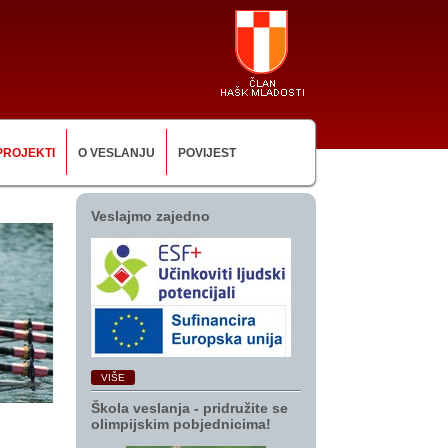
PROJEKTI
O VESLANJU
POVIJEST
Veslajmo zajedno
VIŠE
Škola veslanja ‑ pridružite se
olimpijskim pobjednicima!