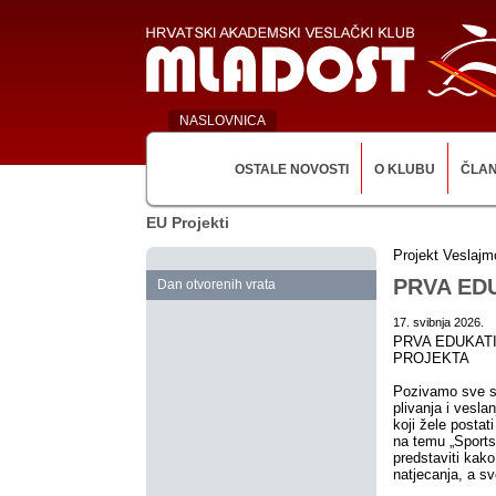
NASLOVNICA
OSTALE NOVOSTI
O KLUBU
ČLA
EU Projekti
Projekt Veslajm
PRVA ED
Dan otvorenih vrata
17. svibnja 2026.
PRVA EDUKAT
PROJEKTA
Pozivamo sve su
plivanja i vesla
koji žele postat
na temu „Sportsk
predstaviti kako
natjecanja, a sv