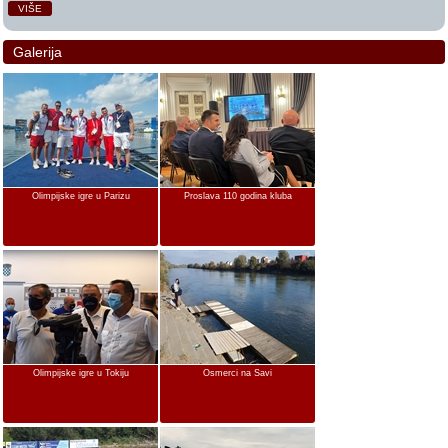
VIŠE
Galerija
Olimpijske igre u Parizu
Proslava 110 godina kluba
Olimpijske igre u Tokiju
Osmerci na Savi