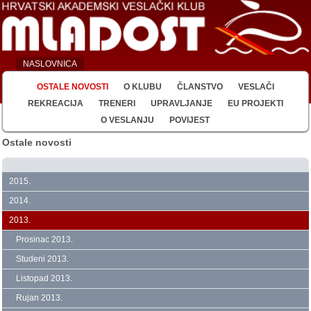
NASLOVNICA
OSTALE NOVOSTI
O KLUBU
ČLANSTVO
VESLAČI
REKREACIJA
TRENERI
UPRAVLJANJE
EU PROJEKTI
O VESLANJU
POVIJEST
Ostale novosti
2015.
2014.
2013.
Prosinac 2013.
Studeni 2013.
Listopad 2013.
Rujan 2013.