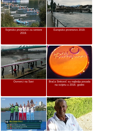
Svjetsko prvenstvo za seniore
Europsko prvenstvo 2019.
2019.
Osmerci na Savi
Braća Sinković su najbolja posada
na svijetu u 2016. godini