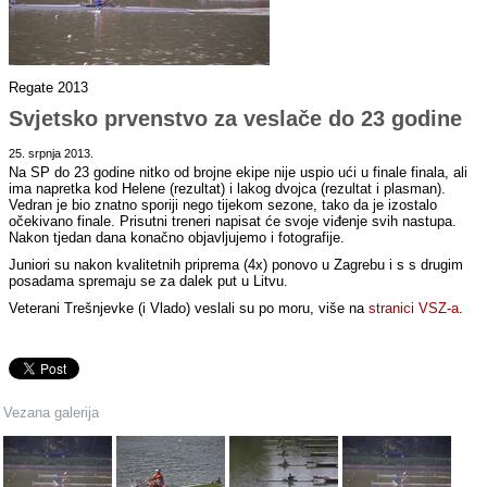
Regate 2013
Svjetsko prvenstvo za veslače do 23 godine
25. srpnja 2013.
Na SP do 23 godine nitko od brojne ekipe nije uspio ući u finale finala, ali
ima napretka kod Helene (rezultat) i lakog dvojca (rezultat i plasman).
Vedran je bio znatno sporiji nego tijekom sezone, tako da je izostalo
očekivano finale. Prisutni treneri napisat će svoje viđenje svih nastupa.
Nakon tjedan dana konačno objavljujemo i fotografije.
Juniori su nakon kvalitetnih priprema (4x) ponovo u Zagrebu i s s drugim
posadama spremaju se za dalek put u Litvu.
Veterani Trešnjevke (i Vlado) veslali su po moru, više na
stranici VSZ-a
.
Vezana galerija