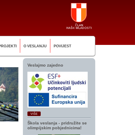
PROJEKTI
O VESLANJU
POVIJEST
Veslajmo zajedno
VIŠE
Škola veslanja ‑ pridružite se
olimpijskim pobjednicima!