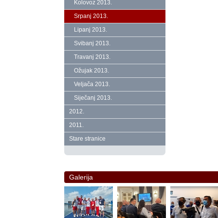
Kolovoz 2013.
Srpanj 2013.
Lipanj 2013.
Svibanj 2013.
Travanj 2013.
Ožujak 2013.
Veljača 2013.
Siječanj 2013.
2012.
2011.
Stare stranice
Galerija