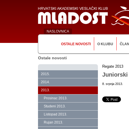
NASLOVNICA
OSTALE NOVOSTI
O KLUBU
ČLA
Ostale novosti
Regate 2013
Juniorski
2015.
2014.
8. srpnja 2013.
2013.
Prosinac 2013.
Studeni 2013.
Listopad 2013.
Rujan 2013.