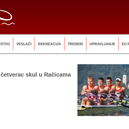
NSTVO
VESLAČI
REKREACIJA
TRENERI
UPRAVLJANJE
EU 
 četverac skul u Račicama