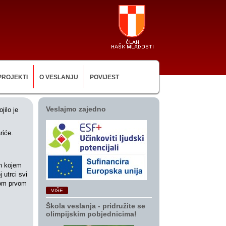
PROJEKTI
O VESLANJU
POVIJEST
Veslajmo zajedno
ilo je
riće.
n kojem
 utrci svi
vom prvom
VIŠE
Škola veslanja ‑ pridružite se
olimpijskim pobjednicima!