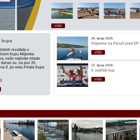
VIŠE
28. lipnja 2026.
e kupa
Pripreme na Peruči pred EP
obrih rezultata u
VIŠE
alnom Kupu Miljenka
ea, naše najbolje mlade
danas su, na pus 35,
12. lipnja 2026.
 na 8. po redu Finala Kupa
II. svjetski kup
VIŠE
ti