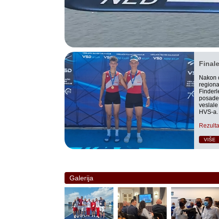
Final
Nakon d
region
Finderl
posade 
veslale
HVS-a.
Rezulta
VIŠE
Galerija