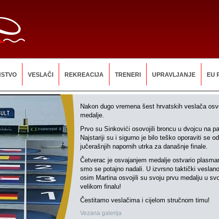
NSTVO
VESLAČI
REKREACIJA
TRENERI
UPRAVLJANJE
EU 
Nakon dugo vremena šest hrvatskih veslača osvoj
medalje.
Prvo su Sinkovići osovojili broncu u dvojcu na pa
Najstariji su i sigurno je bilo teško oporaviti se od
jučerašnjih napornih utrka za današnje finale.
Četverac je osvajanjem medalje ostvario plasma
smo se potajno nadali. U izvrsno taktički veslanoj
osim Martina osvojili su svoju prvu medalju u s
velikom finalu!
Čestitamo veslačima i cijelom stručnom timu!
Vezana galerija